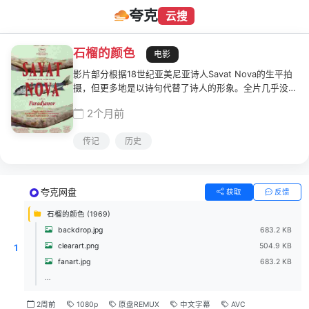
夸克
云搜
石榴的颜色
电影
影片部分根据18世纪亚美尼亚诗人Savat Nova的生平拍
摄，但更多地是以诗句代替了诗人的形象。全片几乎没有
对白，主要是旁白和剧中人自言自语。无法用文字概括该
2个月前
片的内容，而且每个人都有权利按自己的方式诠释它。影
片几乎从头到尾都是精彩瞬间，电影语言的诗化、色彩的
传记
历史
明艳、构图的奇特均衡、内容上的仪式感、宗教感和展现
的民族传统文化，都使影片具有超凡脱俗、特立独行的品
质。
夸克网盘
获取
反馈
石榴的颜色 (1969)
backdrop.jpg
683.2 KB
clearart.png
504.9 KB
1
fanart.jpg
683.2 KB
...
2周前
1080p
原盘REMUX
中文字幕
AVC