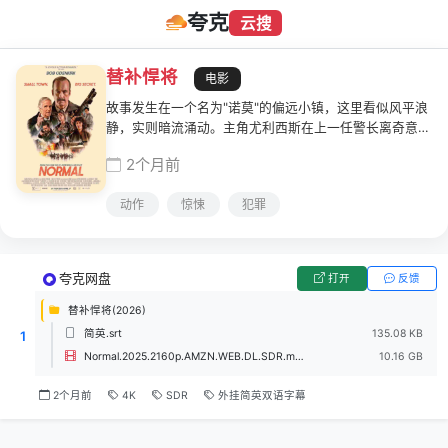
夸克
云搜
替补悍将
电影
故事发生在一个名为"诺莫"的偏远小镇，这里看似风平浪
静，实则暗流涌动。主角尤利西斯在上一任警长离奇意外
身亡后，被委任为临时警长。当镇上的银行被一对来自外
2个月前
地的夫妇抢劫时，尤利西斯赶到现场，却发现这座小镇平
静的表象下隐藏着更为险恶的深层秘密——从酒保到神
动作
惊悚
犯罪
父，镇上的每个人都是秘密的参与者。而一直试图逃避过
去心魔的尤利西斯，此刻必须揭开这场犯罪阴谋的全部真
相。
夸克网盘
打开
反馈
替补悍将(2026)
简英.srt
135.08 KB
1
Normal.2025.2160p.AMZN.WEB.DL.SDR.mp4
10.16 GB
2个月前
4K
SDR
外挂简英双语字幕