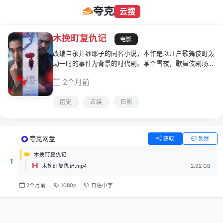
夸克
云搜
木挽町复仇记
电影
改编自永井纱耶子的同名小说，本作是以江户歌舞伎町轰
动一时的事件为背景的时代剧。某个雪夜，歌舞伎剧场附
近发生美少年菊之助成功复仇的故事。事件因多人目睹而
2个月前
被传为美谈，但一年半后，自称菊之助亲属的武士加濑总
一郎造访剧场，声称"想知道复仇始末"。随着相关者证词
历史
古装
日影
逐渐揭露真相，复仇背后隐藏的秘密浮出水面。
夸克网盘
获取
反馈
木挽町复仇记
1
木挽町复仇记.mp4
2.92 GB
2个月前
1080p
日语中字