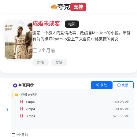
夸克
云搜
成婚未成恋
电影
这是一个感人的爱情故事，改编自Mir Jam的小说。年轻
有为的律师Radmilo爱上了来自贝尔格莱德的美女
Ljiljana，但两人已经多年未见。Ljiljana爱上了另一个男
2个月前
人，但当那个男人不愿娶她时，她接受了Radmilo的求婚
只是为了气他。在新婚之夜，她承认自己爱着别人并试图
剧情
爱情
离开，但Radmilo请求她给他三个月时间，以便想出一个
好理由让他们分开，因为他住在一个小地方，那里所有人
都知道并议论一切。然而，在这三个月里，感情逐渐萌
芽，从争吵开始，最终发展为深情。
夸克网盘
获取
反馈
成婚未成恋
1.mp4
949.28 MB
2.mp4
390.85 MB
1
3.mp4
523.83 MB
...
2个月前