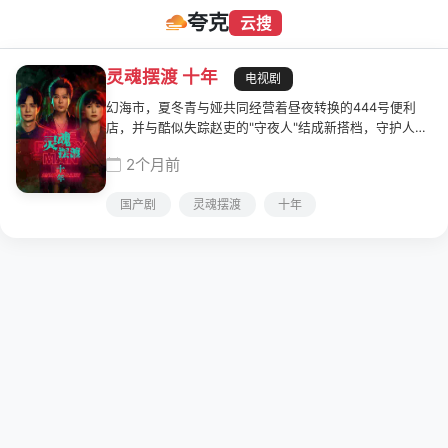
夸克
云搜
灵魂摆渡 十年
电视剧
幻海市，夏冬青与娅共同经营着昼夜转换的444号便利
店，并与酷似失踪赵吏的"守夜人"结成新搭档，守护人界
与灵界的平衡。三人组在平凡日子里化解了多起异事，然
2个月前
而，一场意外打破了平静……红月当空之际，众人诛灭其
阴谋回归现实。幻海市恢复宁静，444号便利店继续营
国产剧
灵魂摆渡
十年
业，但新的异闻已在青石板路上悄然滋生。