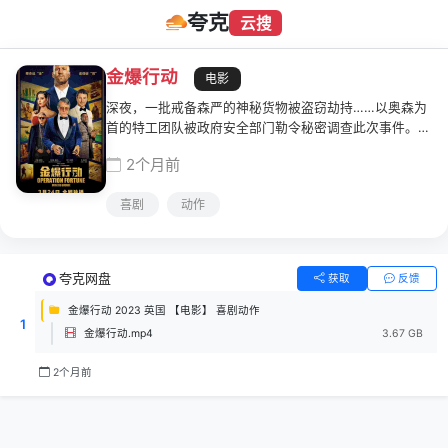
夸克
云搜
金爆行动
电影
深夜，一批戒备森严的神秘货物被盗窃劫持……以奥森为
首的特工团队被政府安全部门勒令秘密调查此次事件。经
调查，神秘货物名叫"密匣",是一款可编程人工智能程序，
2个月前
拥有它的人可随心所欲地控制军事、金融等世界上任何的
电子系统。"密匣"已在黑市上进行高价炒卖，亿万身家的
喜剧
动作
军火商格雷格则是这宗地下买卖的交易中介。奥森决定前
往交易现场假扮接头人，但意想不到的是另有一支队伍横
空出现抢走了"密匣"，奥森和他的队伍能否再次杀出重围
并完成拯救世界的任务？
夸克网盘
获取
反馈
金爆行动 2023 英国 【电影】 喜剧动作
1
金爆行动.mp4
3.67 GB
2个月前