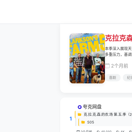
克拉克森
本季深入展现天
多重压力，基调
2个月前
喜剧
纪
夸克网盘
克.拉.克.森.的农.场 第.五.季（
1
S05
2个月前
45.01G
4K