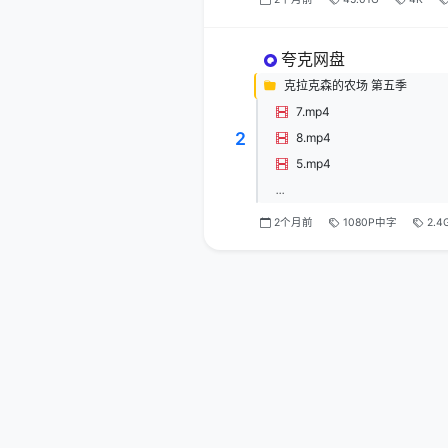
夸克网盘
克拉克森的农场 第五季
7.mp4
2
8.mp4
5.mp4
...
2个月前
1080P中字
2.4