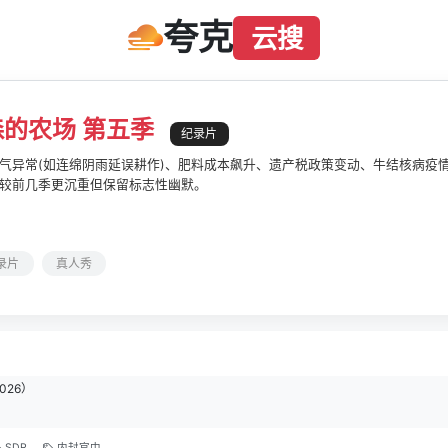
夸克
云搜
的农场 第五季
纪录片
气异常(如连绵阴雨延误耕作)、肥料成本飙升、遗产税政策变动、牛结核病疫
较前几季更沉重但保留标志性幽默。
录片
真人秀
2026）
SDR
内封官中