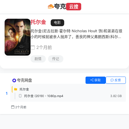
夸克
云搜
托尔金
电影
托尔金(尼古拉斯·霍尔特 Nicholas Hoult 饰)和弟弟在很
小的时候就被亲人抛弃了，善良的神父弗朗西斯(科尔姆·
米尼 Colm Meaney 饰)收留了无家可归的兄弟两人，他
2个月前
们从此便浸淫在浓厚的天主教文化之中。长大后的托尔金
凭借自己的努力进入了一所贵族学校就读，在那里，他遇
剧情
传记
见了罗伯特(帕特里克·吉布森 Patrick Gibson 饰)、杰弗
里(安东尼·鲍伊 Anthony Boyle 饰)和怀斯曼(泰·田纳特
Ty Tennant 饰)等同龄人，对于文学和艺术的热情让他们
之间结下了深厚的友谊。与此同时，托尔金还遇到了自己
夸克网盘
获取
反馈
的伯乐约瑟夫教授(德里克·雅各比 Derek Jacobi 饰)，他
在托尔金的身上看到了无穷无尽的可能性。
托尔金
1
托尔金 (2019) - 1080p.mp4
3.82 GB
2个月前