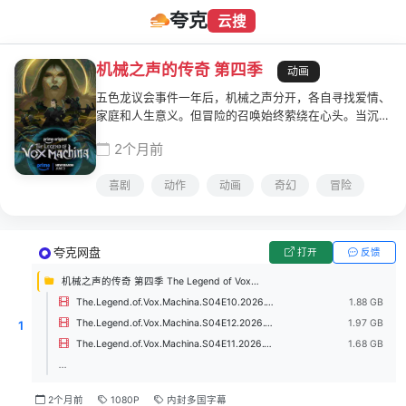
夸克
云搜
机械之声的传奇 第四季
动画
五色龙议会事件一年后，机械之声分开，各自寻找爱情、
家庭和人生意义。但冒险的召唤始终萦绕在心头。当沉睡
已久的邪恶势力苏醒，威胁着整个王国时，他们必须重
2个月前
聚，共同对抗这个史诗级的敌人。
喜剧
动作
动画
奇幻
冒险
夸克网盘
打开
反馈
机械之声的传奇 第四季 The Legend of Vox Machina Season 4 (2026)
The.Legend.of.Vox.Machina.S04E10.2026.1080p.AMZN.WEB-DL.DDP5.1.H.264.mkv
1.88 GB
The.Legend.of.Vox.Machina.S04E12.2026.1080p.AMZN.WEB-DL.DDP5.1.H.264.mkv
1.97 GB
1
The.Legend.of.Vox.Machina.S04E11.2026.1080p.AMZN.WEB-DL.DDP5.1.H.264.mkv
1.68 GB
...
2个月前
1080P
内封多国字幕