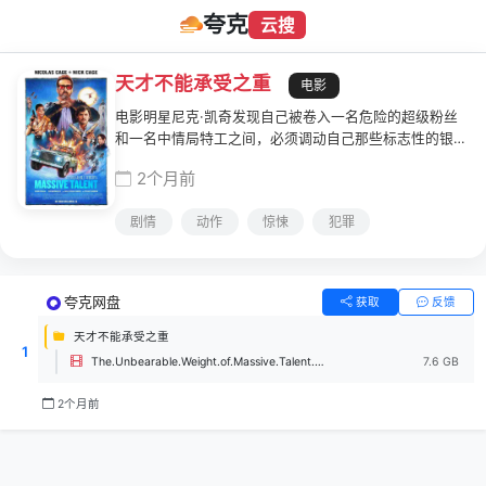
夸克
云搜
天才不能承受之重
电影
电影明星尼克·凯奇发现自己被卷入一名危险的超级粉丝
和一名中情局特工之间，必须调动自己那些标志性的银幕
角色来应对局面。
2个月前
剧情
动作
惊悚
犯罪
夸克网盘
获取
反馈
天才不能承受之重
1
The.Unbearable.Weight.of.Massive.Talent.2022.2160p.WEB-DL.H265.HDR.DDP5.1.2Audio-DreamHD.mkv
7.6 GB
2个月前