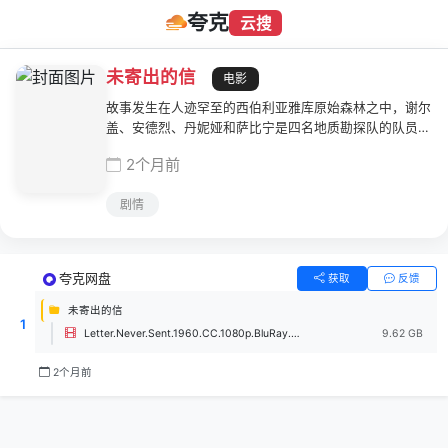
夸克
云搜
未寄出的信
电影
故事发生在人迹罕至的西伯利亚雅库原始森林之中，谢尔
盖、安德烈、丹妮娅和萨比宁是四名地质勘探队的队员，
他们正在此处探索，想要找到珍贵的金刚石矿床。茫茫的
2个月前
原始森林之中，想要找到小小的矿床是何等的困难，四人
忙碌数日，却一无所获，纷纷陷入了心灰意冷的情绪之
剧情
中。然而就在这个节骨眼上，丹妮娅在偶然之中挖到了一
块金刚石，这也就以为着，矿床就在不远之处。勘探队绘
制了地图准备将其带往总部，此时森林中忽然燃起了熊熊
大火，在浓烟和烈焰之中，一行人为了保护地图而付出了
夸克网盘
获取
反馈
惨痛的代价。
未寄出的信
1
Letter.Never.Sent.1960.CC.1080p.BluRay.x264.FLAC.1.0-SONYHD.mkv
9.62 GB
2个月前