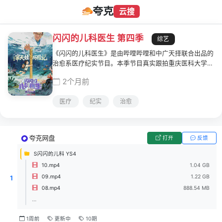
夸克
云搜
闪闪的儿科医生 第四季
综艺
《闪闪的儿科医生》是由哔哩哔哩和中广天择联合出品的
治愈系医疗纪实节目。本季节目真实跟拍重庆医科大学附
属儿童医院各科室的日常，聚焦普通人与医院的交集场
2个月前
景，围绕新生儿救治、学习困难、青少年心理等热点，记
录医生救治疑难杂症、医患携手对抗病魔的动人故事。节
医疗
纪实
治愈
目在展现儿科医学硬核突破的同时，细腻刻画鲜活的医者
群像，透过医院这方社会切片折射人生百态，传递医者仁
心与生命韧性，构建温暖互信的医患关系。
夸克网盘
打开
反馈
S闪闪的儿科 YS4
10.mp4
1.04 GB
09.mp4
1.22 GB
1
08.mp4
888.54 MB
...
1周前
更新中
10期