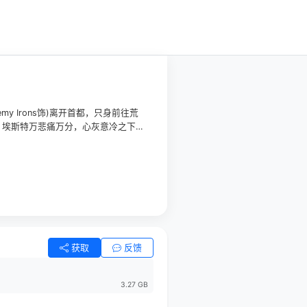
 Irons饰)离开首都，只身前往荒
。埃斯特万悲痛万分，心灰意冷之下回
遐迩的农庄主。几年后，埃斯特万邂
的克拉腊已出落得亭亭玉立，两人迅速坠入
获取
反馈
3.27 GB