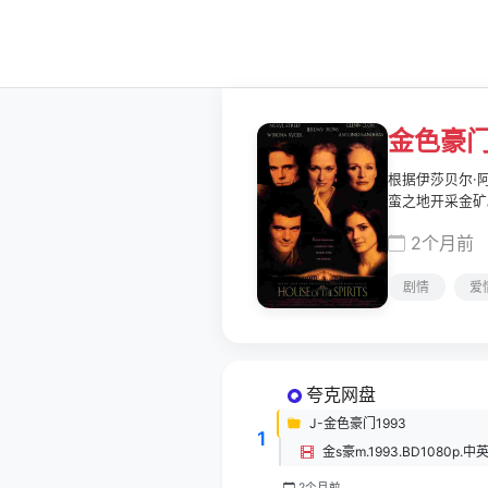
金色豪门 T
根据伊莎贝尔·阿
蛮之地开采金矿
老家接手父亲留
2个月前
逅了克拉腊(M
爱河，很快就喜
剧情
爱
夸克网盘
J-金色豪门1993
1
金s豪m.1993.BD1080p.中
2个月前