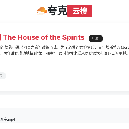
夸克
云搜
he House of the Spirits
电影
连德的小说《幽灵之家》改编而成。为了心爱的姑娘罗莎，青年埃斯特万(Jeremy
。两年后他成功地掘到"第一桶金"，此时却传来爱人罗莎误饮毒酒身亡的噩耗
下的农庄，在埃斯特万井井有条的管理下，农庄日益兴旺发达，他也成为闻名
eryl Streep饰)，克拉腊正是罗莎的小妹妹，她从小便暗恋埃斯特万，此时
结连理。克拉腊为埃斯特万诞下女儿布兰卡，一家人的生活其乐融融。
情
英双字.mp4