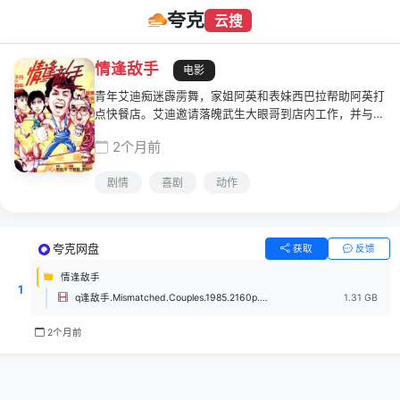
夸克
云搜
情逢敌手
电影
青年艾迪痴迷霹雳舞，家姐阿英和表妹西巴拉帮助阿英打
点快餐店。艾迪邀请落魄武生大眼哥到店内工作，并与回
港的霹雳舞高手肯尼展开连场比斗。同时大眼哥与阿英的
2个月前
关系也在发展中，艾迪虽然获胜但西巴拉吃味，此时武痴
误认艾迪为武林高手上门挑战。
剧情
喜剧
动作
夸克网盘
获取
反馈
情逢敌手
1
q逢敌手.Mismatched.Couples.1985.2160p.WEB-DL.H265.mkv
1.31 GB
2个月前