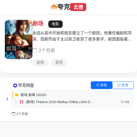
夸克
云搜
剧场
电影
永田从高中开始和朋友建立了一个剧团，他兼任编剧和导
演，但剧作由于太过前卫收到了很多差评，剧团面临着即
将解散的状态。直到一天，永田在路上向穿着同样鞋子的
2个月前
沙希搭话。梦想成为演员的沙希和永田就这么谈起了恋
爱。身无分文的永田搬进了沙希的家里，两人开始了同居
剧情
爱情
生活。沙希无条件地支持着永田追逐梦想，永田也渐渐重
新拾起对戏剧的热爱。
夸克网盘
获取
反馈
剧场 劇場 (2020)
1
[剧场].Theatre.2020.BluRay.1080p.x264.DTS-CMCT.mkv
12 GB
2个月前