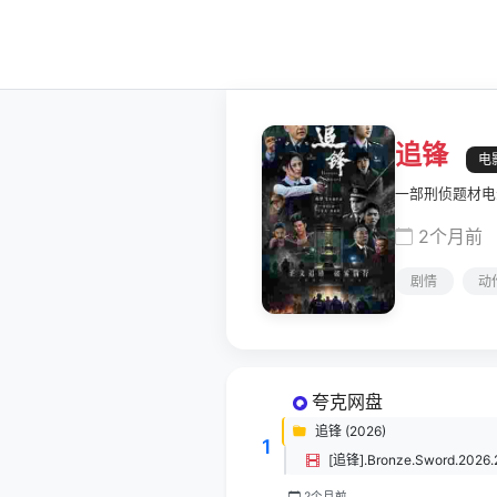
追锋
电
一部刑侦题材电
2个月前
剧情
动
夸克网盘
追锋‎ (2026)
1
2个月前