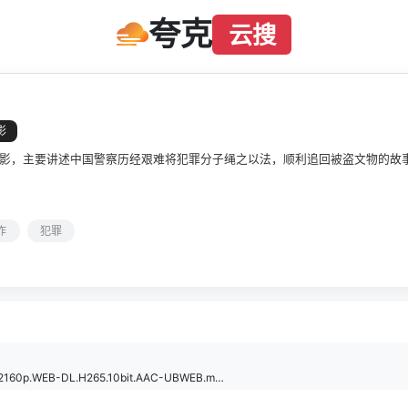
夸克
云搜
影
影，主要讲述中国警察历经艰难将犯罪分子绳之以法，顺利追回被盗文物的故
作
犯罪
[追锋].Bronze.Sword.2026.2160p.WEB-DL.H265.10bit.AAC-UBWEB.mp4