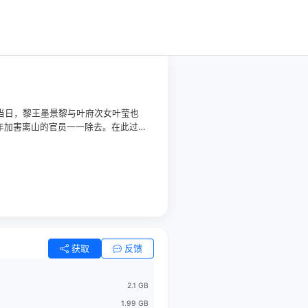
嫁当日，黎王墨景黎与叶府次女叶莹也
年加害离山的官员一一除去。在此过
。而本和叶璃青梅竹马的黎王墨景
小皇帝掌权，粉碎了穆阳侯、黎王的接
获取
反馈
2.1 GB
1.99 GB