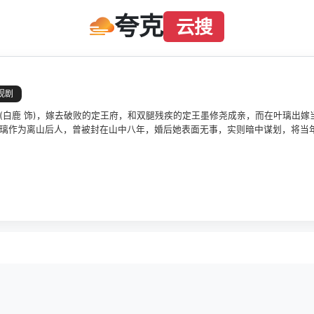
夸克
云搜
视剧
(白鹿 饰)，嫁去破败的定王府，和双腿残疾的定王墨修尧成亲，而在叶璃出
璃作为离山后人，曾被封在山中八年，婚后她表面无事，实则暗中谋划，将当
复仇的定王墨修尧的怀疑，两人各自发力，在表面平静的湖水投下了一块巨石
王爷"不堪的名头，却在暗中搅弄风云，筹谋篡位。叶璃最终联手墨修尧，辅佐
一片海晏河清。 又名： 盛世嫡妃