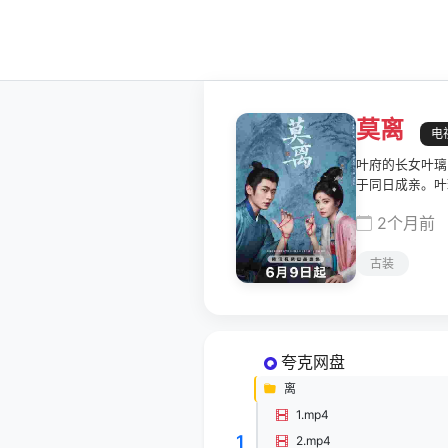
莫离
电
叶府的长女叶璃
于同日成亲。叶
程中遭到了同为
2个月前
黎，顶着"戏曲
连阴谋，还天下
古装
夸克网盘
离
1.mp4
1
2.mp4