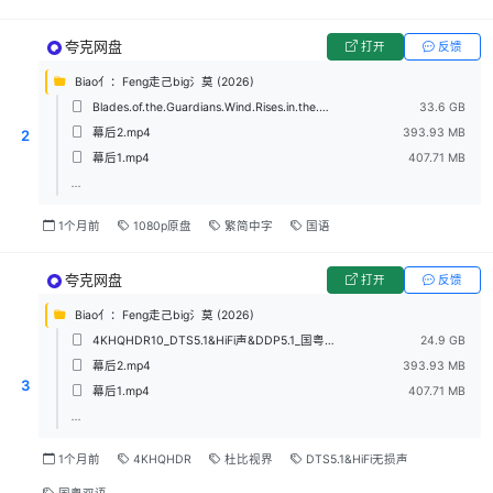
夸克网盘
打开
反馈
Biao亻：Feng走己big氵莫 (2026)
Blades.of.the.Guardians.Wind.Rises.in.the.Desert.2026.1080p.HKG.Blu-ray.AVC.TrueHD.7.1.Atmos.mp4
33.6 GB
幕后2.mp4
393.93 MB
2
幕后1.mp4
407.71 MB
...
1个月前
1080p原盘
繁简中字
国语
夸克网盘
打开
反馈
Biao亻：Feng走己big氵莫 (2026)
4KHQHDR10_DTS5.1&HiFi声&DDP5.1_国粤双语_无人在意.mp4
24.9 GB
幕后2.mp4
393.93 MB
3
幕后1.mp4
407.71 MB
...
1个月前
4KHQHDR
杜比视界
DTS5.1&HiFi无损声