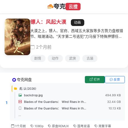
夸克
云搜
镖人：风起大漠
动画
大漠之上，镖人、官府、西域五大家族等多方势力盘根错
节、暗潮涌动。"天字第二号逃犯"刀马接下特殊押镖任
务，和同伴一起从西域护镖远赴长安。不料，他们的护送
2个月前
对象竟是"天字第一号逃犯"知世郎……天下熙熙皆为利
来，各方势力闻风入局，抢镖厮杀接连上演……
剧情
动作
武侠
古装
夸克网盘
打开
反馈
彪.认(2026)
backdrop.jpg
494.99 KB
Blades of the Guardians： Wind Rises in the Desert (2026) - 1080p BluRay REMUX AVC TrueHD 7.1 Atmos 2Audio.mkv
32.44 GB
1
Blades of the Guardians： Wind Rises in the Desert (2026) - 1080p BluRay REMUX AVC TrueHD 7.1 Atmos 2Audio.nfo
10.13 KB
...
1个月前
1080p
原盘REMUX
国粤双语
简繁字幕