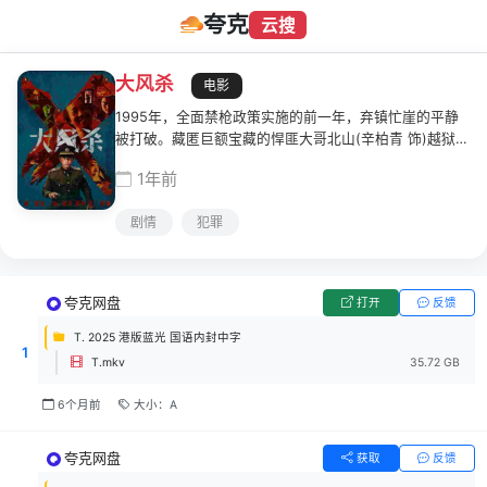
夸克
云搜
大风杀
电影
1995年，全面禁枪政策实施的前一年，弃镇忙崖的平静
被打破。藏匿巨额宝藏的悍匪大哥北山(辛柏青 饰)越狱出
逃，43名穷凶极恶的匪徒从四面八方齐聚于此，随大哥
1年前
北山一道用武力封锁忙崖，整座小镇陷入了断油断通信的
绝境！ 悍匪要钱也要命，忙崖枪声四起，巨大沙暴也即
剧情
犯罪
将席卷而来。“夜猫子”夏然(白客 饰)和另外两位民警面临
着1把枪对阵88把枪的天崩开局，匪帮内部亦上演“黑吃
黑”大戏。群匪环伺，风沙蔽日，命悬一线，如何破局？
夸克网盘
打开
反馈
T. 2025 港版蓝光 国语内封中字
1
T.mkv
35.72 GB
6个月前
大小：A
夸克网盘
获取
反馈