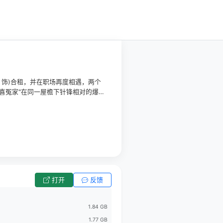
 饰)合租，并在职场再度相遇，两个
喜冤家"在同一屋檐下针锋相对的爆笑
华，感受最真实的人情冷暖；负债"沪
愈，生动诠释了成年人"势均力敌"的
打开
反馈
1.84 GB
1.77 GB