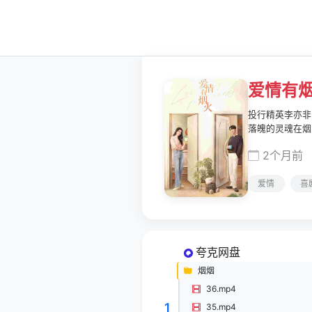
爱情有
投行精英李亦非
落魄的灵魂在烟
日常，以轻喜剧
2个月前
漂"钱菲重拾职
爱情真谛。该剧
爱情
喜
夸克网盘
烟烟
36.mp4
1
35.mp4