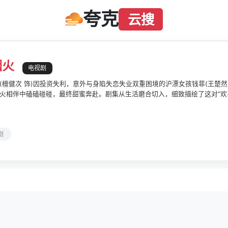
夸克
云搜
烟火
电视剧
(檀健次 饰)因投资失利，意外与身陷失恋失业双重困境的沪漂女孩钱菲(王楚然
火相伴中磕磕碰碰，最终甜蜜奔赴。剧集从生活磨合切入，细致描绘了这对"欢
基调消解现实压力。在平淡的烟火日常中，傲娇的投行精英李亦非逐渐褪去浮
场信心，实现自我的成长。两人从最初的互不相让，到低谷中彼此支撑、相互治
根据红九小说《我们住在一起》改编。
剧