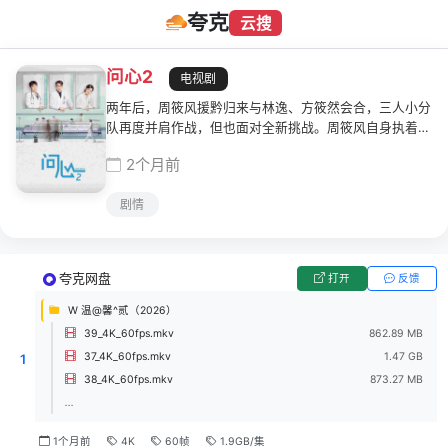
夸克
云搜
问心2
电视剧
两年后，周筱风援黔归来与林逸、方筱然会合，三人小分
队再度并肩作战，但也面对全新挑战。周筱风自身执着奋
进且严守医疗原则，机缘之下被破格提拔为东立医院史上
2个月前
最年轻的心内科执行主任。职位的晋升，让他看到了更多
可能、面临更大考验，也颠覆了他与林逸方筱然间原本的
剧情
关系，甚至医院内外的生态平衡也因此被打破。与此同
时，他们还需要面对医生永远的对手——病魔。一个接一
个的病人与他们身后的家庭期待医护联手拯救。理想与现
实时时冲突，无奈和温暖往往共生，他们只有在奋斗中不
夸克网盘
打开
反馈
断成长，继续保持着"问心无愧"。
W 温@馨^贰（2026）
39_4K_60fps.mkv
862.89 MB
37_4K_60fps.mkv
1.47 GB
1
38_4K_60fps.mkv
873.27 MB
...
1个月前
4K
60帧
1.9GB/集