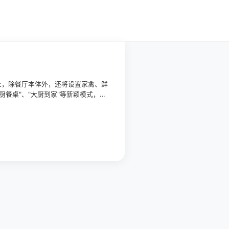
上，除餐厅本体外，还将设置家禽、鲜
餐桌"、"大厨到家"等新颖模式，让