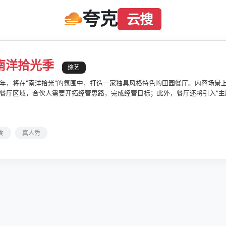
夸克
云搜
南洋拾光季
综艺
年，将在"南洋拾光"的氛围中，打造一家独具风格特色的田园餐厅。内容场景
餐厅区域，合伙人需要开拓经营思路，完成经营目标；此外，餐厅还将引入"主厨
师与食客、文化与生活之间实现真正的彼此走进。
食
真人秀