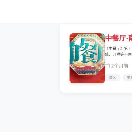
中餐厅·
《中餐厅》第十
蔬、河鲜等不同
中餐与世界、厨
2个月前
综艺
美