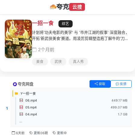
夸克
云搜
一招一食
综艺
计划将'功夫电影的美学' 与 '市井江湖的叙事' 深度融合，
开拓'新武侠美食'赛道。用凌厉剪辑塑造庖丁解牛的'刀光
剑影'，让美食制作过程本身成为一场令人'血脉偾张'的视
2个月前
听盛宴。揭秘不同大厨技艺磨炼的酸甜苦辣与对手艺的坚
守故事，展现江湖餐饮中的'功夫哲学'。
美食
武侠
真人秀
夸克网盘
获取
反馈
Y一招一食
06.mp4
449.17 MB
05.mp4
499.07 MB
1
04.mp4
1.7 GB
...
6天前
更新06期
更新中