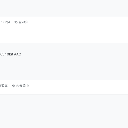
R60fps
全24集
65 10bit AAC
高码率
内嵌简中