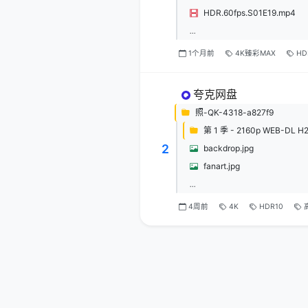
HDR.60fps.S01E19.mp4
...
1个月前
4K臻彩MAX
HD
夸克网盘
照-QK-4318-a827f9
第 1 季 - 2160p WEB-DL H2
2
backdrop.jpg
fanart.jpg
...
4周前
4K
HDR10