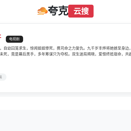
夸克
云搜
开
电视剧
，自幼囚笼求生，惊闻姐姐惨死，携司命之力复仇。九千岁丰烨将她掳至身边
未死，竟是幕后黑手，多年筹谋只为夺权。双生迷局揭晓，爱恨终抵宿命，共
装