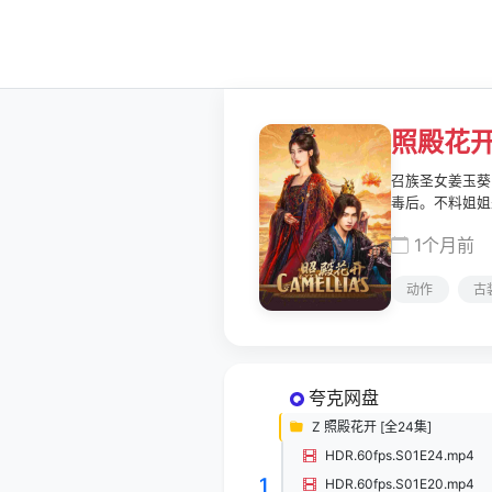
照殿花
召族圣女姜玉葵
毒后。不料姐姐
1个月前
动作
古
夸克网盘
Z 照殿花开 [全24集]
HDR.60fps.S01E24.mp4
1
HDR.60fps.S01E20.mp4