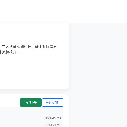
，二人从试探到相爱，联手对抗暴君
赴照殿花开……
打开
反馈
606.24 MB
619.21 MB