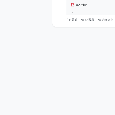
02.mkv
...
1周前
4K臻彩
内嵌简中