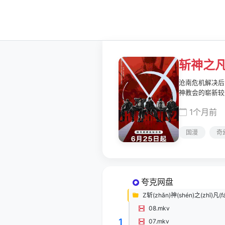
斩神之凡
沧南危机解决后
神教会的崭新较
1个月前
国漫
奇
夸克网盘
Z斩(zhǎn)神(shén)之(zhī)凡(f
08.mkv
1
07.mkv