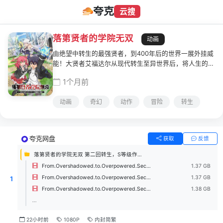
夸克
云搜
落第贤者的学院无双
动画
由绝望中转生的最强贤者，到400年后的世界一展外挂威
能！大贤者艾福达尔从现代转生至异世界后，将人生的一
切都花费在研究魔导上。当他了解到自己才能的极限，到
1个月前
达绝望与后悔的尽头后－－划下了生命句点。在那之后过
了400年……艾福达尔成功地第二次转生，不仅保有前世
动画
奇幻
动作
冒险
转生
的魔术知识与力量转世重生，更再度以登上魔导巅峰为目
标。然而新世界的魔法文明已衰退，他的魔法竟然变成了
奇迹般的神乎其技－－ 贤者从绝望中转生的犯规级学院
奇幻故事，在此揭开序幕！
夸克网盘
获取
反馈
落第贤者的学院无双 第二回转生，S等级作弊魔术师冒险记 (2026)
From.Overshadowed.to.Overpowered.Second.Reincarnation.of.a.Talentless.Sage.S01E07.Master.Smile.1080p.CR.WEB-DL.AAC2.0.H.264.mkv
1.37 GB
From.Overshadowed.to.Overpowered.Second.Reincarnation.of.a.Talentless.Sage.S01E06.Dear.Eftal.1080p.CR.WEB-DL.AAC2.0.H.264.mkv
1.37 GB
1
From.Overshadowed.to.Overpowered.Second.Reincarnation.of.a.Talentless.Sage.S01E05.Through.Her.Eyes.1080p.CR.WEB-DL.AAC2.0.H.264.mkv
1.38 GB
...
22小时前
1080P
内封简繁