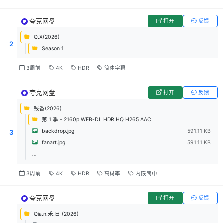
夸克网盘
打开
反馈
Q.X(2026)
2
Season 1
3周前
4K
HDR
简体字幕
夸克网盘
打开
反馈
钱香(2026)
第 1 季 - 2160p WEB-DL HDR HQ H265 AAC
backdrop.jpg
591.11 KB
3
fanart.jpg
591.11 KB
...
3周前
4K
HDR
高码率
内嵌简中
夸克网盘
打开
反馈
Qia.n.禾.日 (2026)