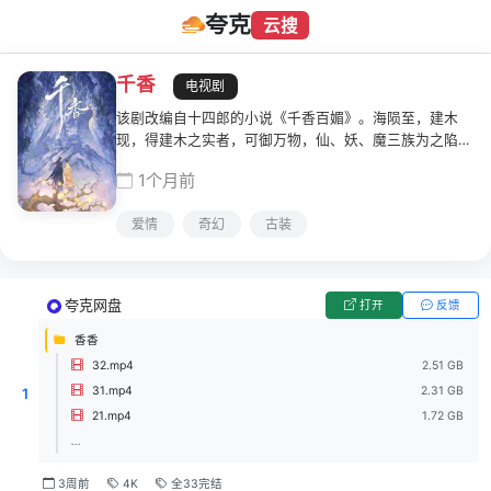
夸克
云搜
千香
电视剧
该剧改编自十四郎的小说《千香百媚》。海陨至，建木
现，得建木之实者，可御万物，仙、妖、魔三族为之陷入
血战... 百年后，雷修远为救相依为命的大哥，有意接近
1个月前
青丘孤女小棒槌，因缘际会下两人一同进入雏凤书院修
习。书院以命相护的小伙伴给了小棒槌最初的友情，也埋
爱情
奇幻
古装
下情动的念想。与雷修远也从好友到互相倾慕，最终进入
同一门派，就在两颗心越靠越近之时，身世之谜也逐步揭
开，小棒槌也不断脱胎换骨成了冰雪之姿的姜黎非。这闻
所未闻的资质，令有心之人追查她的身世和来历。雷修远
夸克网盘
打开
反馈
一路生死相随，在众人对异族秘辛的追逐里，走入雾一般
的迷阵。相遇并非偶然，同为异类的二人为人们不容。身
香香
世背景的设定又让他们相爱而不得。最终，二人勇敢对抗
32.mp4
2.51 GB
宿命，炼化自身换回三界的太平。
31.mp4
2.31 GB
1
21.mp4
1.72 GB
...
3周前
4K
全33完结