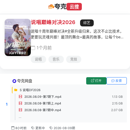
夸克
云搜
说唱巅峰对决2026
综艺
说唱十周年巅峰对决#全新升级归来，这次不止比技术，
更要玩灵魂共振！最顶的舞台+最真的故事，让每个beat
都成为年轻态度的发生器。十年巅峰，全新篇章，等你来
1个月前
见证！
说唱
音乐
竞技
夸克网盘
打开
反馈
S 说唱DF2026
2026.08.09-第7期下.mp4
1.13 GB
2026.08.08-第7期上.mp4
2.15 GB
1
2026.08.08-第7期中.mp4
2.07 GB
...
8小时前
更新中
2026-08-09期