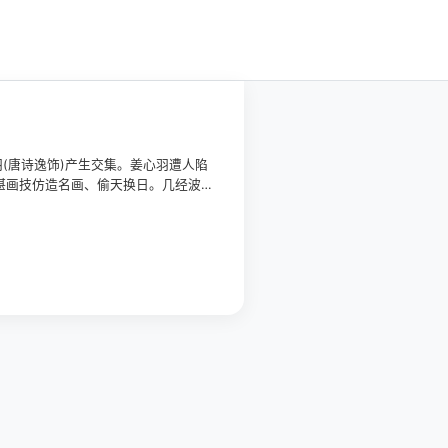
(唐诗逸饰)产生交集。姜心羽遭人陷
湛画技仿造名画、偷天换日。几经波