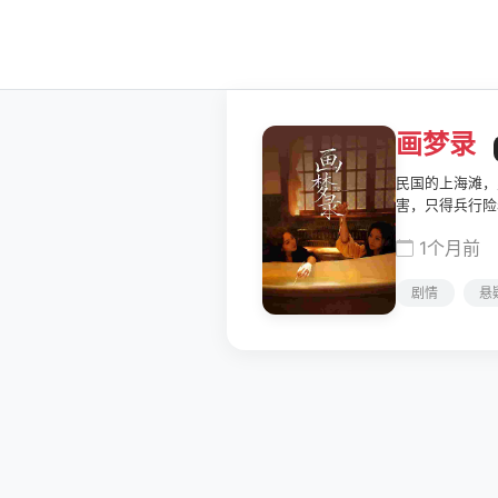
画梦录
民国的上海滩，
害，只得兵行险
折，两人联手在
1个月前
剧情
悬