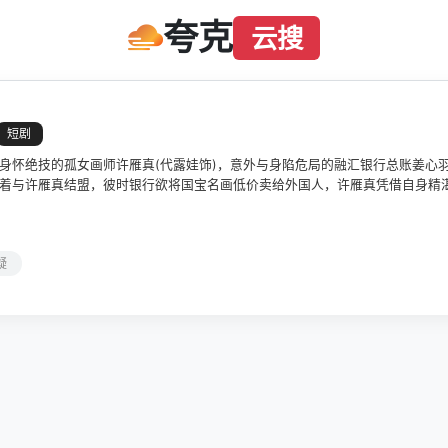
夸克
云搜
短剧
身怀绝技的孤女画师许雁真(代露娃饰)，意外与身陷危局的融汇银行总账姜心羽
着与许雁真结盟，彼时银行欲将国宝名画低价卖给外国人，许雁真凭借自身精
各方势力的夹缝间巧妙周旋，共历险阻，破解重重困境。
疑