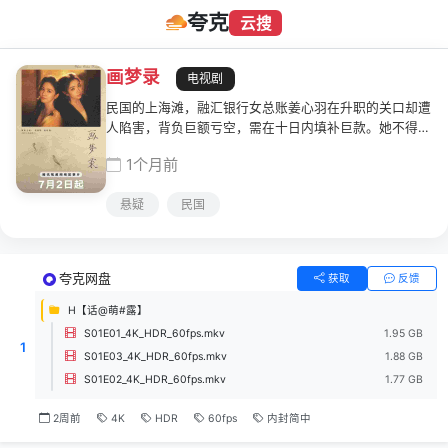
夸克
云搜
画梦录
电视剧
民国的上海滩，融汇银行女总账姜心羽在升职的关口却遭
人陷害，背负巨额亏空，需在十日内填补巨款。她不得不
兵行险着，找到身怀绝技的孤女画师许雁真，与其结盟。
1个月前
银行欲将国宝名画低价卖给外国人。姜心羽利用许雁真的
画技仿造名画偷天换日，即解决自身危机，又阻止国宝外
悬疑
民国
流。几经波折，两人联手巧妙地在各方势力的夹缝间周
旋，共历险阻，解决重重困境。
夸克网盘
获取
反馈
H【话@萌#露】
S01E01_4K_HDR_60fps.mkv
1.95 GB
1
S01E03_4K_HDR_60fps.mkv
1.88 GB
S01E02_4K_HDR_60fps.mkv
1.77 GB
2周前
4K
HDR
60fps
内封简中