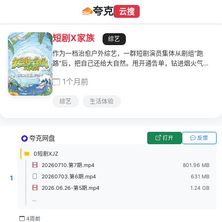
夸克
云搜
短剧X家族
综艺
作为一档治愈户外综艺，一群短剧演员集体从剧组"跑
路"后，把自己还给大自然。甩开通告单，钻进烟火气，
搭一座短剧人的乌托邦。把时间还给自己，只留真实、自
1个月前
由与治愈。
综艺
生活体验
夸克网盘
打开
反馈
D短剧XJZ
20260710.第7期.mp4
801.96 MB
20260703.第6期.mp4
631 MB
1
2026.06.26-第5期.mp4
1.24 GB
...
4周前