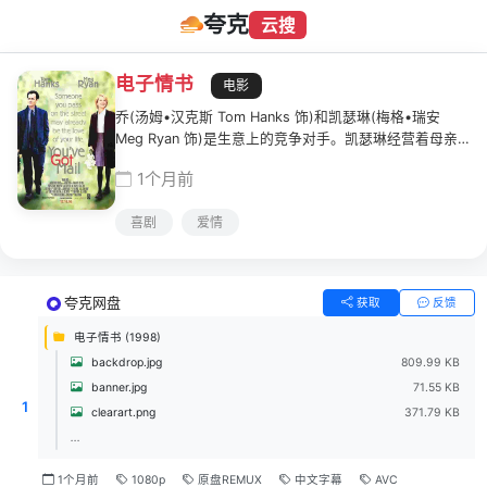
夸克
云搜
电子情书
电影
乔(汤姆•汉克斯 Tom Hanks 饰)和凯瑟琳(梅格•瑞安
Meg Ryan 饰)是生意上的竞争对手。凯瑟琳经营着母亲
留下来的小书店，那里温馨宜人，已有40年历史，为街
1个月前
坊所熟知。乔却是同街一间大书店的老板，凭着自身优
势，一开业就搞低折扣、服务佳的策略。凯瑟琳十分排斥
喜剧
爱情
他的入侵，白天二人展开斗法。不料晚上却在互联网的虚
拟时间中结为挚友，不知道彼此身份的夜谈，让他们感情
迅速升温。虽然他们都有自己的情侣，但网络中倾心的交
往令他们决定要出来见见面。然而就在此时，乔却意外知
夸克网盘
获取
反馈
道了这个网上知己的真实身份，从此对凯瑟琳有了全新的
认识，暗暗忖度该如何接近佳人…
电子情书 (1998)
backdrop.jpg
809.99 KB
banner.jpg
71.55 KB
1
clearart.png
371.79 KB
...
1个月前
1080p
原盘REMUX
中文字幕
AVC