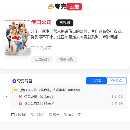
夸克
云搜
借口公司
电视剧
开了一家专门帮人制造借口的公司，客户遍布各行各业，
笑到停不下来。法国年度最火的喜剧系列，1和2两部一次
性打包，下饭首选。
1个月前
法国喜剧
搞笑电影
夸克网盘
获取
反馈
[借口公司][1-2部合集][法语中字][1080P蓝光][5.7G]
借口公司1.2017.mp4
3.21 GB
1
借口公司2.2023.mp4
2.51 GB
1个月前
1080P
蓝光
法语中字