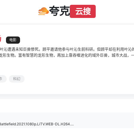
夸克
云搜
场
电影
叶沁遭遇未知巨兽惨死。顾平邀请他参与叶沁生前科研。但顾平却在利用叶沁
"龙形生物。富有智慧的龙形生物，再加上靠吞噬进化的域外巨兽，城市大战，
作
科幻
[异兽战场].Monster&#39;s.Battlefield.2021.1080p.LiTV.WEB-DL.H264.AAC-UBWEB.mp4