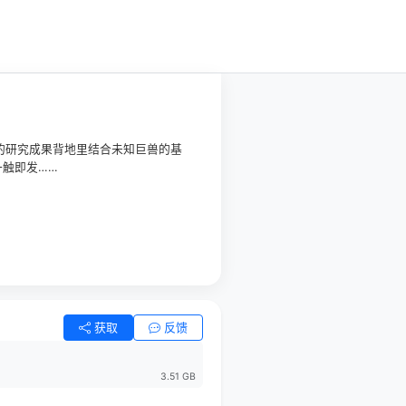
的研究成果背地里结合未知巨兽的基
一触即发……
获取
反馈
3.51 GB