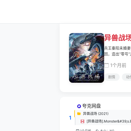
异兽战
兵王秦阳未婚妻
因，造出"零号
1个月前
剧情
动
夸克网盘
异兽战场 (2021)
1
1个月前
大小：NG