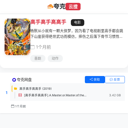
夸克
云搜
高手高手高高手
电影
杨默从小就有一颗大侠梦，因为看了电视剧里高手都会跳
下山崖获得绝世武功而模仿，摔伤之后落下骨节习惯性脱
臼的毛病。如今他做了一名保安本本分分兢兢业业，在公
1个月前
交车上遇到猥亵男，见义勇为却遭人陷害，被老板辞退的
最后一个风雨之夜，在仓库巡逻时遇到了飞贼偷取一批陨
喜剧
动作
石，竟是同事和发小吴奎，面对吴奎手里的一把自制土枪
杨默决定舍身取义，不想天空一道闪电正劈在陨石之上，
时空扭曲，时光发生了倒流。
夸克网盘
获取
反馈
高手高手高高手 (2019)
1
[高手高手高高手].A.Master.or.Master.of.the.Master.2019.1080p.LiTV.WEB-DL.H264.AAC-UBWEB.mp4
3.42 GB
1个月前