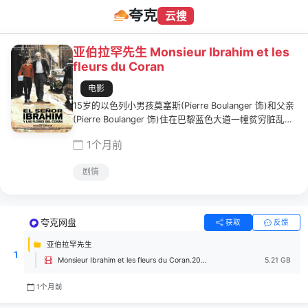
夸克
云搜
亚伯拉罕先生 Monsieur Ibrahim et les
fleurs du Coran
电影
15岁的以色列小男孩莫塞斯(Pierre Boulanger 饰)和父亲
(Pierre Boulanger 饰)住在巴黎蓝色大道一幢贫穷脏乱的
公寓中。母亲(Isabelle Renauld 饰)离家出走，父亲整天
1个月前
沉迷于书本，还编造出一个并不存在的优秀的哥哥打击莫
塞斯。本该享受童年快乐的小男孩压抑阴郁，在附近的流
剧情
莺献出了自己的第一次。莫塞斯去附近的土耳其穆斯林亚
伯拉罕先生(Omar Shariff 饰)的杂货店里偷盗，被亚伯拉
罕发现。和蔼的老人原谅了眼前这个小男孩，并亲切地向
他传授知识，一老一少从此展开一段弥足珍贵的忘年交…
夸克网盘
获取
反馈
亚伯拉罕先生
1
Monsieur Ibrahim et les fleurs du Coran.2003.720p.BluRay.AVC-mfcorrea.mkv
5.21 GB
1个月前