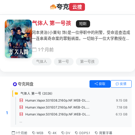
夸克
云搜
气体人 第一号孩
短剧
冈本贤治(小栗旬 饰)是一位停职中的刑警，受命追查造成
一连串离奇命案的罪魁祸首。一切始于一位大学教授在电
视直播中身体突然膨胀爆炸....
1个月前
气体人
第一号
第一号孩
夸克网盘
获取
反馈
气体人 第一号 (2026)
Human.Vapor.S01E08.2160p.NF.WEB-DL.DDP5.1.DV.H.265.mkv
9.15 GB
Human.Vapor.S01E07.2160p.NF.WEB-DL.DDP5.1.DV.H.265.mkv
7.18 GB
1
Human.Vapor.S01E06.2160p.NF.WEB-DL.DDP5.1.DV.H.265.mkv
6.13 GB
...
1个月前
WEB
4K
DV
DDP5.1
简繁字幕