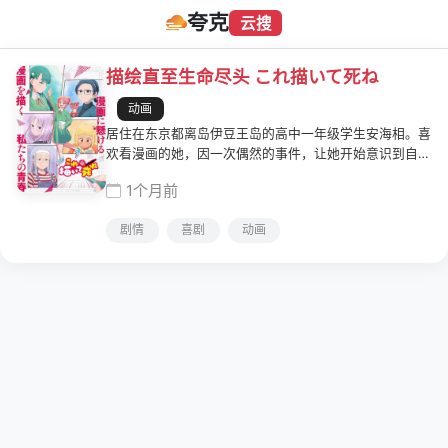
夸克
云搜
描绘直至生命尽头 これ描いて死ね
动画
居住在东京都离岛伊豆王岛的高中一年级学生安海相。喜
欢看漫画的她，因一次偶然的事件，让她开始意识到自己
也想"创作"漫画……少女踏上的漫画创作之路，究竟会通
1个月前
向何方！？看似熟悉却又陌生的漫画创作世界。将孕育作
品的痛苦与喜悦毫无保留地浓缩其中的漫画浪漫成长故
剧情
喜剧
动画
事！！！献给所有热爱漫画的人！！