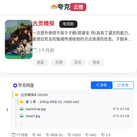
夸克
云搜
古灵精探
电视剧
一次意外使得干探于子朗(郭晋安 饰)具有了通灵的能力，
能感应死去的冤魂传递给他的点点滴滴的信息。子朗本来
就精明能干，这下更是如虎添翼，屡破奇案。才华出众的
1个月前
他却受到了上司的嫉妒，于是接口特别凶案调查组的上司
准备退休，到那里很快就能升职将他调到了那个警局神憎
悬疑
犯罪
灵异
警匪
鬼厌的部门，D.I.E.。与此同时，Madam 刑(郭羡妮 饰)
因为过于想表现自己而屡屡闯祸，结果遭到多方投诉而被
上司打发到了D.I.E.。Madam 刑和子朗来到这里都发现这
里的人十分奇尼古怪，由于两人都一心想着接替即将提休
夸克网盘
获取
反馈
的上司的位置，于是两人结成了冤家，展开了一番明争暗
斗。幸好随后两人握手言和，子朗更是暗恋上了Madam
古灵精探B (2009)
刑，两人一起携手为那些沉冤代雪的冤案伸张正义。
第 2 季 - 2160p WEB-DL H265 AAC
backdrop.jpg
973.49 KB
1
fanart.jpg
973.49 KB
...
1个月前
4K
WEB-DL
H265
AAC
2.0