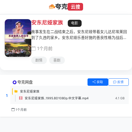
夸克
云搜
安东尼娅家族
电影
故事发生在二战结束之后，安东尼娅带着女儿达尼埃莱回
到了久违的家乡。安东尼娅乐善好施的善良性格为战后满
目疮痍的家园带来的新的希望，她先后收留了痴呆女孩代
1个月前
代和农夫巴斯等人，组件了一个特殊的家族——安东尼娅
家族。一种温馨又紧密的关系维系着这些并没有血缘关系
剧情
喜剧
的家人们，在相互扶持之间，却也存在着难以调和的矛
盾。达尼埃莱怀孕后生下了特雷莎，小特雷莎长大后，却
惨遭皮特的强暴。随着时间的流逝，安东尼娅家族不断的
壮大着，而安东尼娅自己的生命却走向了尽头。
夸克网盘
获取
反馈
安东尼娅家族
1
安东尼娅家族..1995.BD1080p.中文字幕.mp4
4.1 GB
1个月前