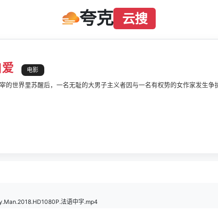
夸克
云搜
自爱
电影
宰的世界里苏醒后，一名无耻的大男子主义者因与一名有权势的女作家发生争
sy.Man.2018.HD1080P.法语中字.mp4