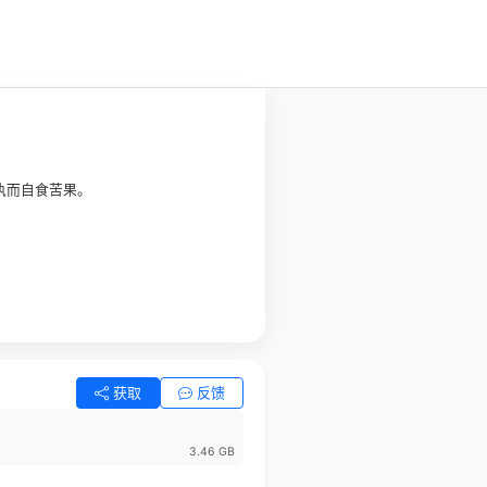
执而自食苦果。
获取
反馈
3.46 GB