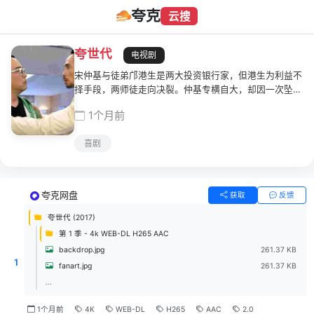
夸克
云搜
夸世代
电视剧
宋仲基与徒弟邝港生是两大投资银行家，但港生为利益不
择手段，两师徒走向决裂。仲基专横自大，却因一次坠机
意外变成「90后」的包豹，被迫与阿姨包美娜同居，又
1个月前
怀疑妻子凌洁茹跟港生出轨。迷惘之际，仲基巧遇刘行，
有感惺惺相惜，并联同他寻找回复真身之法。仲基为重拾
喜剧
昔日光景，审时度势，决与银行界名门尚家有血海深仇的
港生，以及欲报契爷之仇的刘行联手，兵分三路混入尚家
「做世界」，引发一场跨越世代的惊天风波！
夸克网盘
获取
反馈
夸世代 (2017)
第 1 季 - 4k WEB-DL H265 AAC
backdrop.jpg
261.37 KB
1
fanart.jpg
261.37 KB
...
1个月前
4K
WEB-DL
H265
AAC
2.0