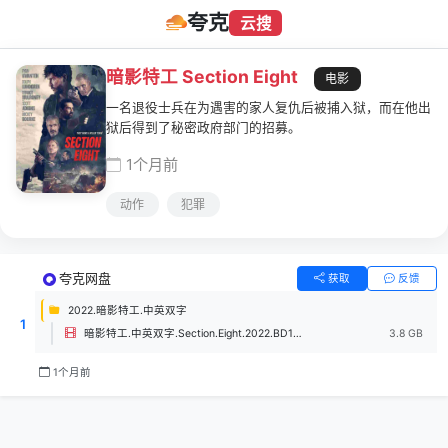
夸克
云搜
暗影特工 Section Eight
电影
一名退役士兵在为遇害的家人复仇后被捕入狱，而在他出
狱后得到了秘密政府部门的招募。
1个月前
动作
犯罪
夸克网盘
获取
反馈
2022.暗影特工.中英双字
1
暗影特工.中英双字.Section.Eight.2022.BD1080P.X264.AAC-kkkanba.mp4
3.8 GB
1个月前