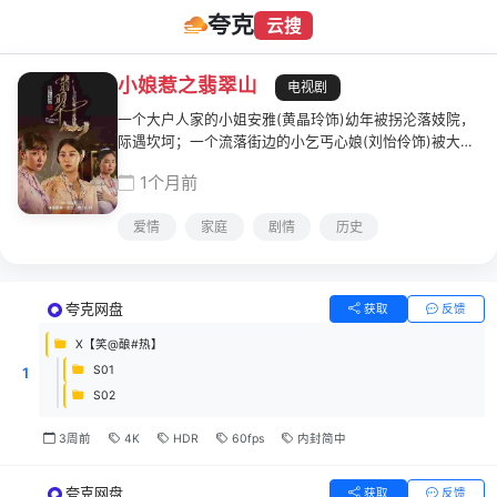
夸克
云搜
小娘惹之翡翠山
电视剧
一个大户人家的小姐安雅(黄晶玲饰)幼年被拐沦落妓院，
际遇坎坷；一个流落街边的小乞丐心娘(刘怡伶饰)被大户
人家收养，漂亮出众气质不凡；一个从小被视为灾星由娘
1个月前
家抚养的千金小姐安娜(黄暄婷饰)返家后性情大变，把整
个家搞得鸡犬不宁。
爱情
家庭
剧情
历史
夸克网盘
获取
反馈
X【笑@酿#热】
S01
1
S02
3周前
4K
HDR
60fps
内封简中
夸克网盘
获取
反馈