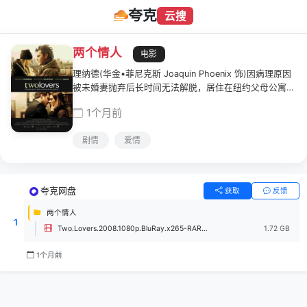
夸克
云搜
两个情人
电影
理纳德(华金•菲尼克斯 Joaquin Phoenix 饰)因病理原因
被未婚妻抛弃后长时间无法解脱，居住在纽约父母公寓中
的他曾多次尝试自杀。理纳德的父母正考虑与好友科恩一
1个月前
家搞干洗店联营，科恩家的大女儿姗德拉(凡妮莎•肖
Vinessa Shaw 饰)爱上了理纳德，但理纳德却爱上了偶
剧情
爱情
遇的金发邻居蜜雪儿(格温妮丝•帕特洛 Gwyneth
Paltrow 饰)，然而不幸的是，蜜雪儿正与一位有妇之夫
的律师罗纳德(伊莱亚斯•科泰斯 Elia Koteas 饰)陷入婚外
恋。理纳德在爱情的煎熬中痛苦不堪，曙光与黑夜交替出
夸克网盘
获取
反馈
现，让他无所适从。
两个情人
1
Two.Lovers.2008.1080p.BluRay.x265-RARBG.mp4
1.72 GB
1个月前