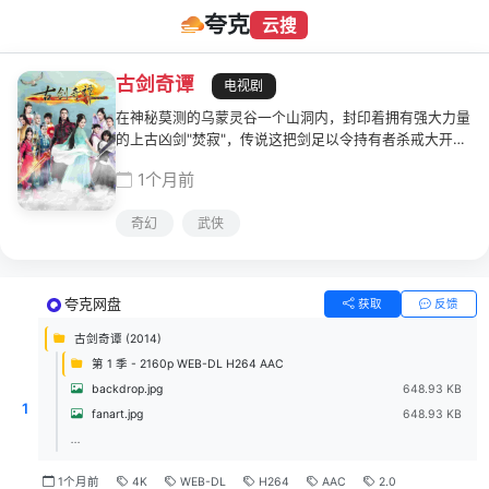
夸克
云搜
古剑奇谭
电视剧
在神秘莫测的乌蒙灵谷一个山洞内，封印着拥有强大力量
的上古凶剑"焚寂"，传说这把剑足以令持有者杀戒大开。
在"焚寂"的封印即将解除之际，一群黑衣人闯入灵谷，残
1个月前
忍剿灭了守护凶剑韩氏一族。韩氏子嗣韩云溪(李易峰 饰)
被紫胤真人所救，带回天墉城。失去记忆的云溪更名为百
奇幻
武侠
里屠苏，跟随真人学习剑术。时光荏苒，转眼八年过去，
新仇旧怨以及体内蓄势待发的煞气让屠苏无法找到容身之
地，万般无奈之下他只得选择下山。 险恶江湖，逐渐找
回记忆的屠苏四处寻找灭族仇人，在这一过程中他与欧阳
夸克网盘
获取
反馈
少恭(乔振宇 饰)、风晴雪(杨幂 饰)等人邂逅。由此上演
了一连串惊天动地的剑侠传奇……
古剑奇谭 (2014)
第 1 季 - 2160p WEB-DL H264 AAC
backdrop.jpg
648.93 KB
1
fanart.jpg
648.93 KB
...
1个月前
4K
WEB-DL
H264
AAC
2.0