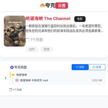
夸克
云搜
绝望海峡 The Channel
电影
一群匪徒在谋银行盗窃时出现出错后，一名绝望的罪犯、
他失控的兄弟和他们的前海军陆战队成员必须逃离新奥尔
良和追捕他们的坚定的FBI特工。
1个月前
动作
惊悚
夸克网盘
获取
反馈
绝望海峡
1
绝望海峡 中英双字.mp4
2.03 GB
1个月前