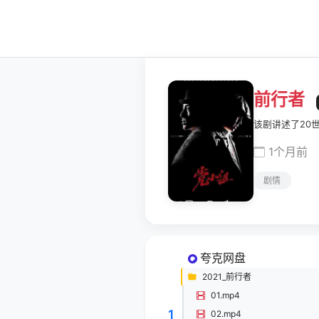
前行者
该剧讲述了20
1个月前
剧情
夸克网盘
2021_前行者
01.mp4
1
02.mp4