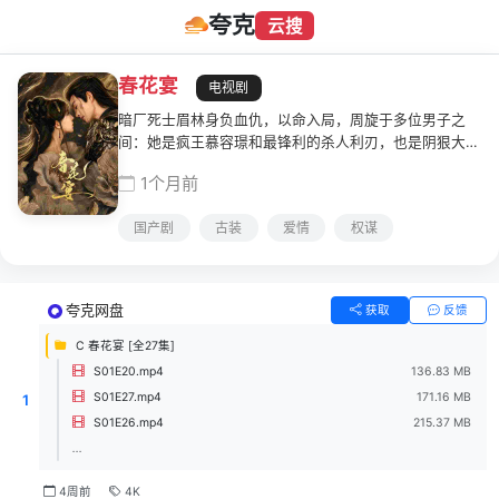
夸克
云搜
春花宴
电视剧
暗厂死士眉林身负血仇，以命入局，周旋于多位男子之
间：她是疯王慕容璟和最锋利的杀人利刃，也是阴狠大皇
子眼中的旧梦替身，还是赵国质子越秦偏执守护的人。一
1个月前
场关于利用与深情的修罗场，在皇权博弈中凄美上演。
国产剧
古装
爱情
权谋
夸克网盘
获取
反馈
C 春花宴 [全27集]
S01E20.mp4
136.83 MB
S01E27.mp4
171.16 MB
1
S01E26.mp4
215.37 MB
...
4周前
4K