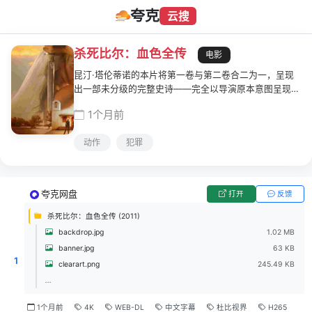
夸克
云搜
杀死比尔：血色全传
电影
昆汀·塔伦蒂诺的本片将第一卷与第二卷合二为一，呈现
出一部未分级的完整史诗——完全以导演原本意图呈现，
并包含一段前所未见的新动画片段。乌玛·瑟曼饰演"新
1个月前
娘"，她在婚礼排练时遭前老板兼情人比尔伏击，头部中
枪，未出生的孩子被夺走，人被弃之不顾。为复仇，她必
动作
犯罪
须先猎杀"致命毒蛇暗杀小队"剩余的四名成员，最后再与
比尔本人对决。
夸克网盘
打开
反馈
杀死比尔：血色全传 (2011)
backdrop.jpg
1.02 MB
banner.jpg
63 KB
1
clearart.png
245.49 KB
...
1个月前
4K
WEB-DL
中文字幕
杜比视界
H265